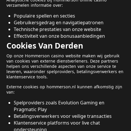
verzamelen informatie over:
Populaire spellen en secties
Gebruikersgedrag en navigatiepatronen
Technische prestaties van onze website
Effectiviteit van onze bonusaanbiedingen
Cookies Van Derden
Op onze Hommerson casino website maken wij gebruik
van cookies van externe dienstverleners. Deze partners
helpen ons verschillende aspecten van onze service te
leveren, waaronder spelproviders, betalingsverwerkers en
klantenservice tools.
Externe cookies op hommerson.nl kunnen afkomstig zijn
van:
Spelproviders zoals Evolution Gaming en
Pragmatic Play
Betalingsverwerkers voor veilige transacties
Klantenservice platforms voor live chat
ondersteuning