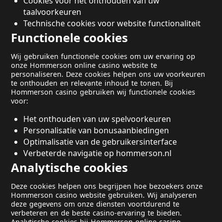
Cookies voor het onthouden van uw
taalvoorkeuren
Technische cookies voor website functionaliteit
Functionele cookies
Wij gebruiken functionele cookies om uw ervaring op
onze Hommerson online casino website te
personaliseren. Deze cookies helpen ons uw voorkeuren
te onthouden en relevante inhoud te tonen. Bij
Hommerson casino gebruiken wij functionele cookies
voor:
Het onthouden van uw spelvoorkeuren
Personalisatie van bonusaanbiedingen
Optimalisatie van de gebruikersinterface
Verbeterde navigatie op hommerson.nl
Analytische cookies
Deze cookies helpen ons begrijpen hoe bezoekers onze
Hommerson casino website gebruiken. Wij analyseren
deze gegevens om onze diensten voortdurend te
verbeteren en de beste casino-ervaring te bieden.
Analytische cookies bij Hommerson online casino